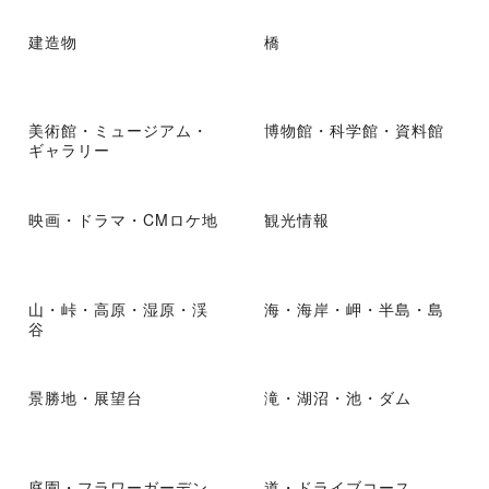
建造物
橋
美術館・ミュージアム・
博物館・科学館・資料館
ギャラリー
映画・ドラマ・CMロケ地
観光情報
山・峠・高原・湿原・渓
海・海岸・岬・半島・島
谷
景勝地・展望台
滝・湖沼・池・ダム
庭園・フラワーガーデン
道・ドライブコース