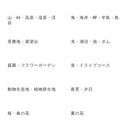
山・峠・高原・湿原・渓
海・海岸・岬・半島・島
谷
景勝地・展望台
滝・湖沼・池・ダム
庭園・フラワーガーデン
道・ドライブコース
動物生息地・植物群生地
夜景・夕日
桜・春の花
夏の花