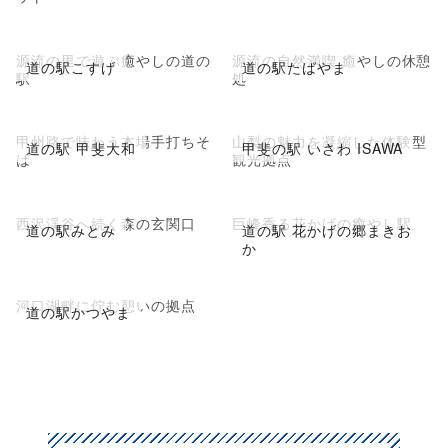
源流の里で遊ぶ癒やしの道の
源流の自然満喫 癒やしの休憩
道の駅こすげ
道の駅たばやま
駅
処
甲州路で味わう本場手打ちそ
山梨の魅力を凝縮した体験型
道の駅 甲斐大和
甲斐の駅 いさわ ISAWA
ば
観光拠点
西沢渓谷へ続く森の玄関口
巨峰香る花かげの癒やし駅
道の駅みとみ
道の駅 花かげの郷まきお
か
河口湖畔に佇む憩いの拠点
道の駅かつやま