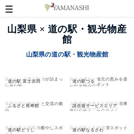
☰
山梨県 × 道の駅・観光物産
館
山梨県の道の駅・観光物産館
富士山・山麓の魅力が詰まっ
富士の湧水と地元の恵みを楽
道の駅 富士吉田
道の駅つる
た道の駅
しめる観光スポット
長寿の里の食文化と交流の拠
上野原を代表する中央自動車
ふるさと長寿館
談合坂サービスエリア
点
道の大型サービスエリア
道志の恵み満載の癒やしスポ
富士絶景と名物満喫スポット
道の駅どうし
道の駅なるさわ
ット